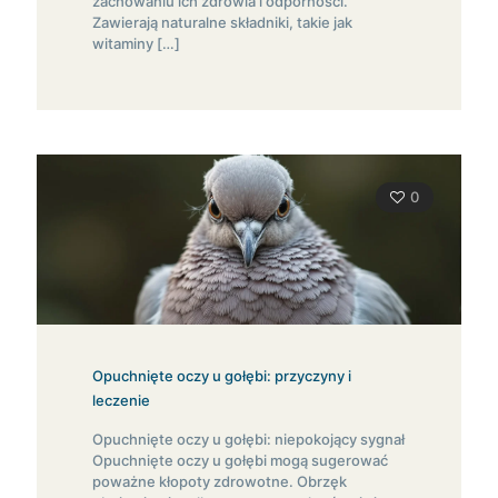
zachowaniu ich zdrowia i odporności.
Zawierają naturalne składniki, takie jak
witaminy
[…]
0
Opuchnięte oczy u gołębi: przyczyny i
leczenie
Opuchnięte oczy u gołębi: niepokojący sygnał
Opuchnięte oczy u gołębi mogą sugerować
poważne kłopoty zdrowotne. Obrzęk