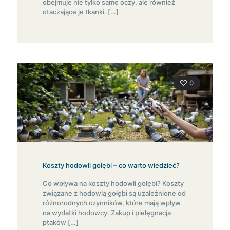
obejmuje nie tylko same oczy, ale również
otaczające je tkanki.
[…]
0
Koszty hodowli gołębi – co warto wiedzieć?
Co wpływa na koszty hodowli gołębi? Koszty
związane z hodowlą gołębi są uzależnione od
różnorodnych czynników, które mają wpływ
na wydatki hodowcy. Zakup i pielęgnacja
ptaków
[…]