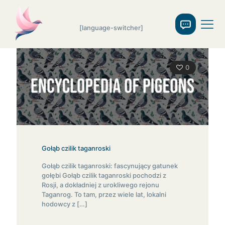
[language-switcher]
0
Gołąb czilik taganroski
Gołąb czilik taganroski: fascynujący gatunek
gołębi Gołąb czilik taganroski pochodzi z
Rosji, a dokładniej z urokliwego rejonu
Taganrog. To tam, przez wiele lat, lokalni
hodowcy z
[…]