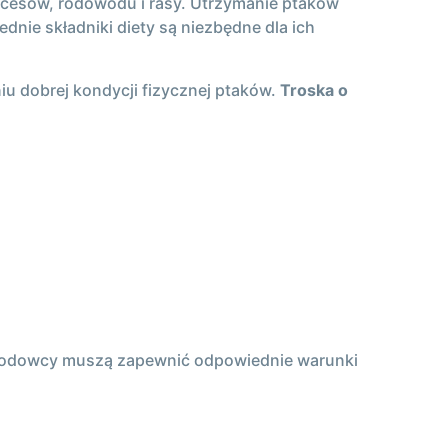
ukcesów, rodowodu i rasy. Utrzymanie ptaków
nie składniki diety są niezbędne dla ich
u dobrej kondycji fizycznej ptaków.
Troska o
. Hodowcy muszą zapewnić odpowiednie warunki