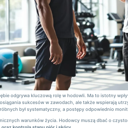
ołębie odgrywa kluczową rolę w hodowli. Ma to istotny wpł
 osiągania sukcesów w zawodach, ale także wspierają utrz
próbnych był systematyczny, a postępy odpowiednio moni
ienicznych warunków życia. Hodowcy muszą dbać o czystoś
oraz kontrola stanu piór i skóry
.