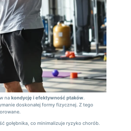
yw na
kondycję i efektywność ptaków
.
ymanie doskonałej formy fizycznej. Z tego
torowane.
ć gołębnika, co minimalizuje ryzyko chorób.