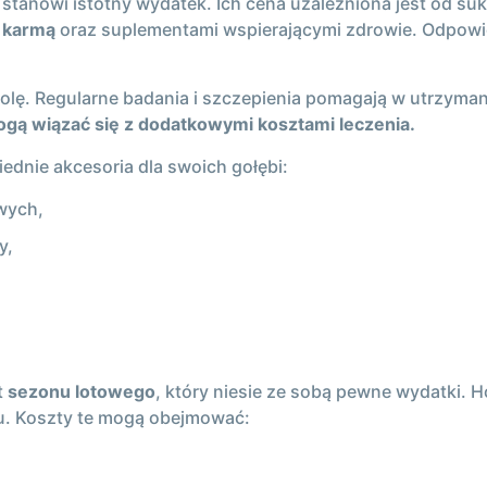
, stanowi istotny wydatek. Ich cena uzależniona jest od s
 karmą
oraz suplementami wspierającymi zdrowie. Odpowied
lę. Regularne badania i szczepienia pomagają w utrzymani
gą wiązać się z dodatkowymi kosztami leczenia.
nie akcesoria dla swoich gołębi:
wych,
y,
t
sezonu lotowego
, który niesie ze sobą pewne wydatki
lu. Koszty te mogą obejmować: