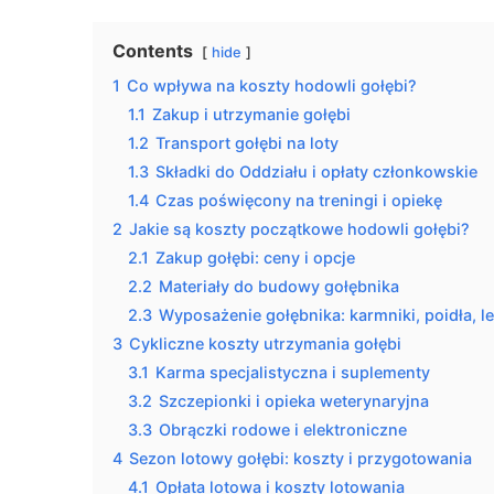
Contents
hide
1
Co wpływa na koszty hodowli gołębi?
1.1
Zakup i utrzymanie gołębi
1.2
Transport gołębi na loty
1.3
Składki do Oddziału i opłaty członkowskie
1.4
Czas poświęcony na treningi i opiekę
2
Jakie są koszty początkowe hodowli gołębi?
2.1
Zakup gołębi: ceny i opcje
2.2
Materiały do budowy gołębnika
2.3
Wyposażenie gołębnika: karmniki, poidła, 
3
Cykliczne koszty utrzymania gołębi
3.1
Karma specjalistyczna i suplementy
3.2
Szczepionki i opieka weterynaryjna
3.3
Obrączki rodowe i elektroniczne
4
Sezon lotowy gołębi: koszty i przygotowania
4.1
Opłata lotowa i koszty lotowania