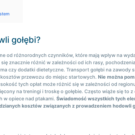
ystem
li gołębi?
one od różnorodnych czynników, które mają wpływ na wyda
się znacznie różnić w zależności od ich rasy, pochodzeni
karma czy dodatki dietetyczne. Transport gołębi na zawod
cia kosztów przewozu do miejsc startowych.
Nie można pomi
okość tych opłat może różnić się w zależności od regionu
cony na treningi i troskę o gołębie. Często wiąże się to
ch w opiece nad ptakami.
Świadomość wszystkich tych ele
idzianych kosztów związanych z prowadzeniem hodowli g