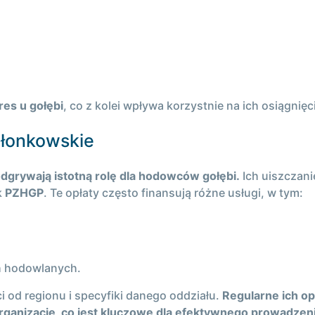
es u gołębi
, co z kolei wpływa korzystnie na ich osiągnię
członkowskie
odgrywają istotną rolę dla hodowców gołębi.
Ich uiszczan
k
PZHGP
. Te opłaty często finansują różne usługi, w tym:
h hodowlanych.
 od regionu i specyfiki danego oddziału.
Regularne ich op
rganizacje, co jest kluczowe dla efektywnego prowadzen