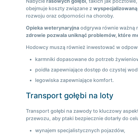
Nabycie
rasowych gołębi
, takich jak pocztowe
obejmuje koszty związane z
wyspecjalizowaną
rozwoju oraz odporności na choroby.
Opieka weterynaryjna
odgrywa równie ważną ro
zdrowie pozwala uniknąć problemów, które mo
Hodowcy muszą również inwestować w odpowied
karmniki dopasowane do potrzeb żywienio
poidła zapewniające dostęp do czystej wod
legowiska zapewniające komfort.
Transport gołębi na loty
Transport gołębi na zawody to kluczowy aspek
przewozu, aby ptaki bezpiecznie dotarły do ce
wynajem specjalistycznych pojazdów,