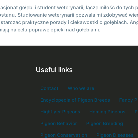
asjonat gołębi i student weterynarii, łączę miłość do ty
ostanu. Studiowanie weterynarii pozwala mi zdobywać wied
starczać praktyczne porady i ciekawostki o gołębiach. An
mają na celu poprawę opieki nad gołębiami.
Useful links
Contact
Who we are
Encyclopedia of Pigeon Breeds
Fancy P
Highflyer Pigeons
Homing Pigeons
P
Pigeon Behavior
Pigeon Breeding
Pigeon Conservation
Pigeon Diseases