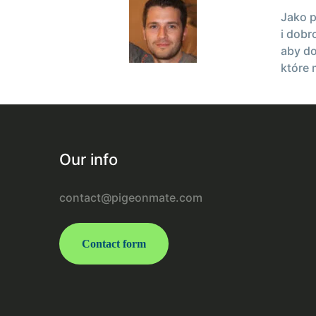
Jako p
i dobr
aby do
które 
Our info
contact@pigeonmate.com
Contact form