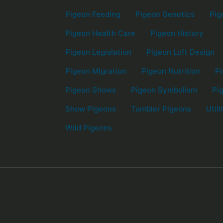
Pigeon Feeding
Pigeon Genetics
Pig
Pigeon Health Care
Pigeon History
Pigeon Legislation
Pigeon Loft Design
Pigeon Migration
Pigeon Nutrition
Pi
Pigeon Shows
Pigeon Symbolism
Pi
Show Pigeons
Tumbler Pigeons
Util
Wild Pigeons