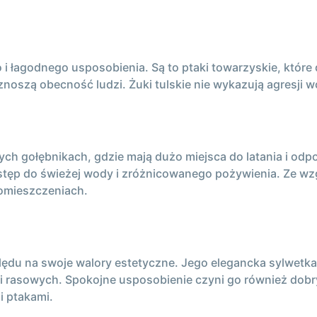
 i łagodnego usposobienia. Są to ptaki towarzyskie, które
znoszą obecność ludzi. Żuki tulskie nie wykazują agresji w
onnych gołębnikach, gdzie mają dużo miejsca do latania i o
ostęp do świeżej wody i zróżnicowanego pożywienia. Ze w
pomieszczeniach.
ędu na swoje walory estetyczne. Jego elegancka sylwetka o
bi rasowych. Spokojne usposobienie czyni go również do
i ptakami.