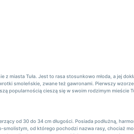
nie z miasta Tuła. Jest to rasa stosunkowo młoda, a jej do
wrotki smoleńskie, zwane też gawronami. Pierwszy wzorzec
kszą popularnością cieszą się w swoim rodzimym mieście T
 mierzący od 30 do 34 cm długości. Posiada podłużną, harmo
rno-smolistym, od którego pochodzi nazwa rasy, chociaż 