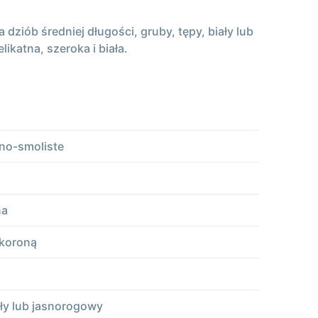
ziób średniej długości, gruby, tępy, biały lub
ikatna, szeroka i biała.
rno-smoliste
na
 koroną
iały lub jasnorogowy