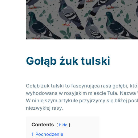
Gołąb żuk tulski
Gołąb żuk tulski to fascynująca rasa gołębi, k
wyhodowana w rosyjskim mieście Tuła. Nazwa “
W niniejszym artykule przyjrzymy się bliżej 
niezwykłej rasy.
Contents
hide
1
Pochodzenie