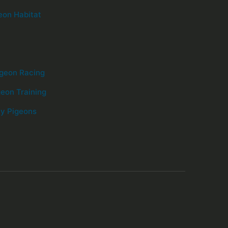
eon Habitat
geon Racing
geon Training
ity Pigeons