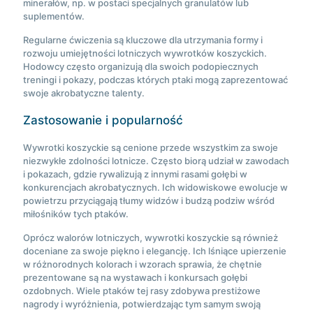
minerałów, np. w postaci specjalnych granulatów lub
suplementów.
Regularne ćwiczenia są kluczowe dla utrzymania formy i
rozwoju umiejętności lotniczych wywrotków koszyckich.
Hodowcy często organizują dla swoich podopiecznych
treningi i pokazy, podczas których ptaki mogą zaprezentować
swoje akrobatyczne talenty.
Zastosowanie i popularność
Wywrotki koszyckie są cenione przede wszystkim za swoje
niezwykłe zdolności lotnicze. Często biorą udział w zawodach
i pokazach, gdzie rywalizują z innymi rasami gołębi w
konkurencjach akrobatycznych. Ich widowiskowe ewolucje w
powietrzu przyciągają tłumy widzów i budzą podziw wśród
miłośników tych ptaków.
Oprócz walorów lotniczych, wywrotki koszyckie są również
doceniane za swoje piękno i elegancję. Ich lśniące upierzenie
w różnorodnych kolorach i wzorach sprawia, że chętnie
prezentowane są na wystawach i konkursach gołębi
ozdobnych. Wiele ptaków tej rasy zdobywa prestiżowe
nagrody i wyróżnienia, potwierdzając tym samym swoją