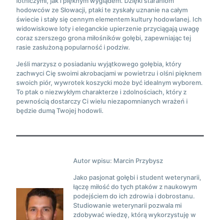
lotniczymi, jak i pięknym wyglądem. Dzięki staraniom
hodowców ze Słowacji, ptaki te zyskały uznanie na całym
świecie i stały się cennym elementem kultury hodowlanej. Ich
widowiskowe loty i eleganckie upierzenie przyciągają uwagę
coraz szerszego grona miłośników gołębi, zapewniając tej
rasie zasłużoną popularność i podziw.
Jeśli marzysz o posiadaniu wyjątkowego gołębia, który
zachwyci Cię swoimi akrobacjami w powietrzu i olśni pięknem
swoich piór, wywrotek koszycki może być idealnym wyborem.
To ptak o niezwykłym charakterze i zdolnościach, który z
pewnością dostarczy Ci wielu niezapomnianych wrażeń i
będzie dumą Twojej hodowli.
Autor wpisu: Marcin Przybysz
Jako pasjonat gołębi i student weterynarii,
łączę miłość do tych ptaków z naukowym
podejściem do ich zdrowia i dobrostanu.
Studiowanie weterynarii pozwala mi
zdobywać wiedzę, którą wykorzystuję w