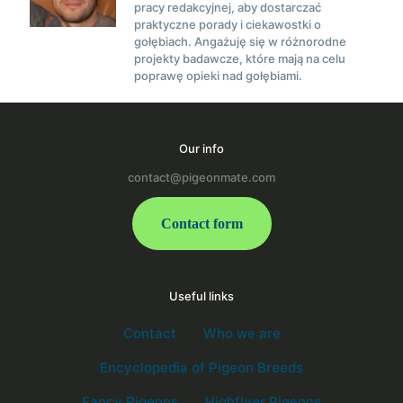
pracy redakcyjnej, aby dostarczać
praktyczne porady i ciekawostki o
gołębiach. Angażuję się w różnorodne
projekty badawcze, które mają na celu
poprawę opieki nad gołębiami.
Our info
contact@pigeonmate.com
Contact form
Useful links
Contact
Who we are
Encyclopedia of Pigeon Breeds
Fancy Pigeons
Highflyer Pigeons