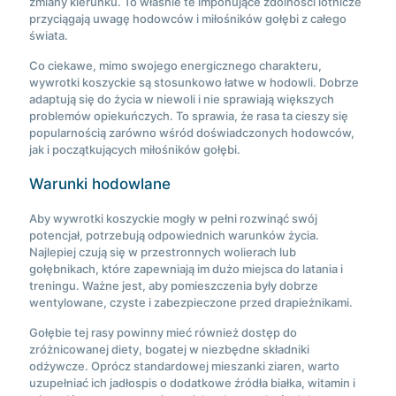
zmiany kierunku. To właśnie te imponujące zdolności lotnicze
przyciągają uwagę hodowców i miłośników gołębi z całego
świata.
Co ciekawe, mimo swojego energicznego charakteru,
wywrotki koszyckie są stosunkowo łatwe w hodowli. Dobrze
adaptują się do życia w niewoli i nie sprawiają większych
problemów opiekuńczych. To sprawia, że rasa ta cieszy się
popularnością zarówno wśród doświadczonych hodowców,
jak i początkujących miłośników gołębi.
Warunki hodowlane
Aby wywrotki koszyckie mogły w pełni rozwinąć swój
potencjał, potrzebują odpowiednich warunków życia.
Najlepiej czują się w przestronnych wolierach lub
gołębnikach, które zapewniają im dużo miejsca do latania i
treningu. Ważne jest, aby pomieszczenia były dobrze
wentylowane, czyste i zabezpieczone przed drapieżnikami.
Gołębie tej rasy powinny mieć również dostęp do
zróżnicowanej diety, bogatej w niezbędne składniki
odżywcze. Oprócz standardowej mieszanki ziaren, warto
uzupełniać ich jadłospis o dodatkowe źródła białka, witamin i