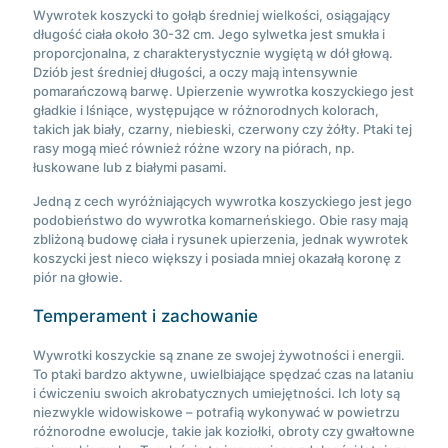
Wywrotek koszycki to gołąb średniej wielkości, osiągający
długość ciała około 30-32 cm. Jego sylwetka jest smukła i
proporcjonalna, z charakterystycznie wygiętą w dół głową.
Dziób jest średniej długości, a oczy mają intensywnie
pomarańczową barwę. Upierzenie wywrotka koszyckiego jest
gładkie i lśniące, występujące w różnorodnych kolorach,
takich jak biały, czarny, niebieski, czerwony czy żółty. Ptaki tej
rasy mogą mieć również różne wzory na piórach, np.
łuskowane lub z białymi pasami.
Jedną z cech wyróżniających wywrotka koszyckiego jest jego
podobieństwo do wywrotka komarneńskiego. Obie rasy mają
zbliżoną budowę ciała i rysunek upierzenia, jednak wywrotek
koszycki jest nieco większy i posiada mniej okazałą koronę z
piór na głowie.
Temperament i zachowanie
Wywrotki koszyckie są znane ze swojej żywotności i energii.
To ptaki bardzo aktywne, uwielbiające spędzać czas na lataniu
i ćwiczeniu swoich akrobatycznych umiejętności. Ich loty są
niezwykle widowiskowe – potrafią wykonywać w powietrzu
różnorodne ewolucje, takie jak koziołki, obroty czy gwałtowne