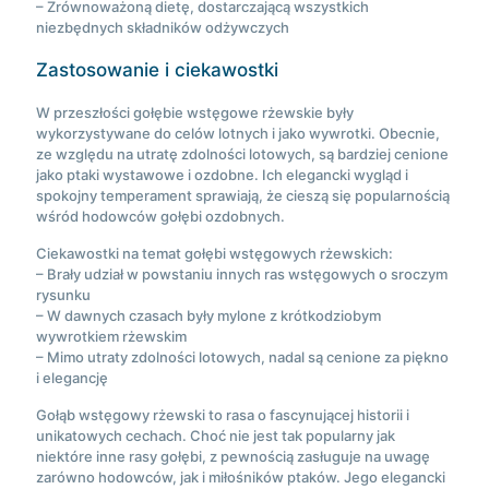
– Zrównoważoną dietę, dostarczającą wszystkich
niezbędnych składników odżywczych
Zastosowanie i ciekawostki
W przeszłości gołębie wstęgowe rżewskie były
wykorzystywane do celów lotnych i jako wywrotki. Obecnie,
ze względu na utratę zdolności lotowych, są bardziej cenione
jako ptaki wystawowe i ozdobne. Ich elegancki wygląd i
spokojny temperament sprawiają, że cieszą się popularnością
wśród hodowców gołębi ozdobnych.
Ciekawostki na temat gołębi wstęgowych rżewskich:
– Brały udział w powstaniu innych ras wstęgowych o sroczym
rysunku
– W dawnych czasach były mylone z krótkodziobym
wywrotkiem rżewskim
– Mimo utraty zdolności lotowych, nadal są cenione za piękno
i elegancję
Gołąb wstęgowy rżewski to rasa o fascynującej historii i
unikatowych cechach. Choć nie jest tak popularny jak
niektóre inne rasy gołębi, z pewnością zasługuje na uwagę
zarówno hodowców, jak i miłośników ptaków. Jego elegancki