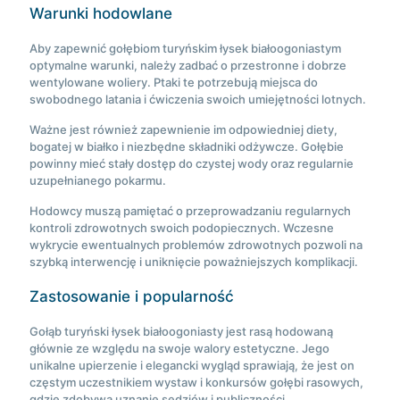
Warunki hodowlane
Aby zapewnić gołębiom turyńskim łysek białoogoniastym
optymalne warunki, należy zadbać o przestronne i dobrze
wentylowane woliery. Ptaki te potrzebują miejsca do
swobodnego latania i ćwiczenia swoich umiejętności lotnych.
Ważne jest również zapewnienie im odpowiedniej diety,
bogatej w białko i niezbędne składniki odżywcze. Gołębie
powinny mieć stały dostęp do czystej wody oraz regularnie
uzupełnianego pokarmu.
Hodowcy muszą pamiętać o przeprowadzaniu regularnych
kontroli zdrowotnych swoich podopiecznych. Wczesne
wykrycie ewentualnych problemów zdrowotnych pozwoli na
szybką interwencję i uniknięcie poważniejszych komplikacji.
Zastosowanie i popularność
Gołąb turyński łysek białoogoniasty jest rasą hodowaną
głównie ze względu na swoje walory estetyczne. Jego
unikalne upierzenie i elegancki wygląd sprawiają, że jest on
częstym uczestnikiem wystaw i konkursów gołębi rasowych,
gdzie zdobywa uznanie sędziów i publiczności.