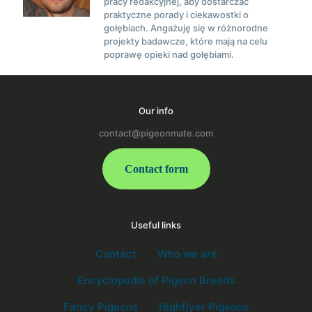
pracy redakcyjnej, aby dostarczać
praktyczne porady i ciekawostki o
gołębiach. Angażuję się w różnorodne
projekty badawcze, które mają na celu
poprawę opieki nad gołębiami.
Our info
contact@pigeonmate.com
Contact form
Useful links
Contact
Who we are
Encyclopedia of Pigeon Breeds
Fancy Pigeons
Highflyer Pigeons