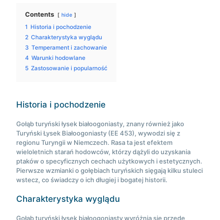
Contents
hide
1
Historia i pochodzenie
2
Charakterystyka wyglądu
3
Temperament i zachowanie
4
Warunki hodowlane
5
Zastosowanie i popularność
Historia i pochodzenie
Gołąb turyński łysek białoogoniasty, znany również jako
Turyński Łysek Białoogoniasty (EE 453), wywodzi się z
regionu Turyngii w Niemczech. Rasa ta jest efektem
wieloletnich starań hodowców, którzy dążyli do uzyskania
ptaków o specyficznych cechach użytkowych i estetycznych.
Pierwsze wzmianki o gołębiach turyńskich sięgają kilku stuleci
wstecz, co świadczy o ich długiej i bogatej historii.
Charakterystyka wyglądu
Gołąb turyński łysek białoogoniasty wyróżnia się przede