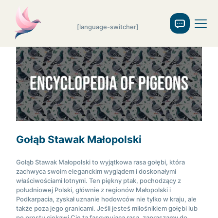
[language-switcher]
Gołąb Stawak Małopolski
Gołąb Stawak Małopolski to wyjątkowa rasa gołębi, która
zachwyca swoim eleganckim wyglądem i doskonałymi
właściwościami lotnymi. Ten piękny ptak, pochodzący z
południowej Polski, głównie z regionów Małopolski i
Podkarpacia, zyskał uznanie hodowców nie tylko w kraju, ale
także poza jego granicami. Jeśli jesteś miłośnikiem gołębi lub
po prostu ciekawi Cię ta fascynująca rasa, zapraszamy do