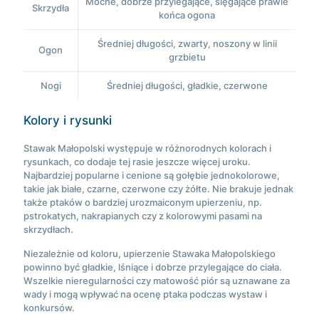
Mocne, dobrze przylegające, sięgające prawie
Skrzydła
końca ogona
Średniej długości, zwarty, noszony w linii
Ogon
grzbietu
Nogi
Średniej długości, gładkie, czerwone
Kolory i rysunki
Stawak Małopolski występuje w różnorodnych kolorach i
rysunkach, co dodaje tej rasie jeszcze więcej uroku.
Najbardziej popularne i cenione są gołębie jednokolorowe,
takie jak białe, czarne, czerwone czy żółte. Nie brakuje jednak
także ptaków o bardziej urozmaiconym upierzeniu, np.
pstrokatych, nakrapianych czy z kolorowymi pasami na
skrzydłach.
Niezależnie od koloru, upierzenie Stawaka Małopolskiego
powinno być gładkie, lśniące i dobrze przylegające do ciała.
Wszelkie nieregularności czy matowość piór są uznawane za
wady i mogą wpływać na ocenę ptaka podczas wystaw i
konkursów.