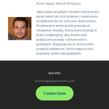
Autor wpisu: Marcin Przybysz
Jako pasjonat gołębi i student weterynarii,
łączę miłość do tych ptaków z naukowym
podejściem do ich zdrowia i dobrostanu.
Studiowanie weterynarii pozwala mi
zdobywać wiedzę, którą wykorzystuję w
pracy redakcyjnej, aby dostarczać
praktyczne porady i ciekawostki o
gołębiach. Angażuję się w różnorodne
projekty badawcze, które mają na celu
poprawę opieki nad gołębiami.
Our info
contact@pigeonmate.com
Contact form