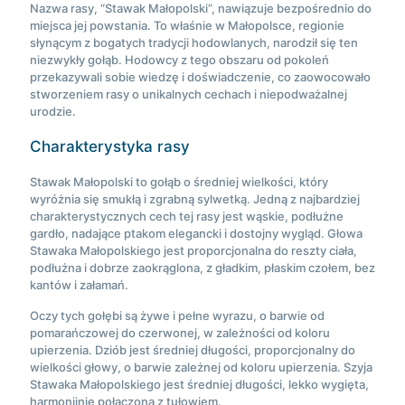
Nazwa rasy, “Stawak Małopolski”, nawiązuje bezpośrednio do
miejsca jej powstania. To właśnie w Małopolsce, regionie
słynącym z bogatych tradycji hodowlanych, narodził się ten
niezwykły gołąb. Hodowcy z tego obszaru od pokoleń
przekazywali sobie wiedzę i doświadczenie, co zaowocowało
stworzeniem rasy o unikalnych cechach i niepodważalnej
urodzie.
Charakterystyka rasy
Stawak Małopolski to gołąb o średniej wielkości, który
wyróżnia się smukłą i zgrabną sylwetką. Jedną z najbardziej
charakterystycznych cech tej rasy jest wąskie, podłużne
gardło, nadające ptakom elegancki i dostojny wygląd. Głowa
Stawaka Małopolskiego jest proporcjonalna do reszty ciała,
podłużna i dobrze zaokrąglona, z gładkim, płaskim czołem, bez
kantów i załamań.
Oczy tych gołębi są żywe i pełne wyrazu, o barwie od
pomarańczowej do czerwonej, w zależności od koloru
upierzenia. Dziób jest średniej długości, proporcjonalny do
wielkości głowy, o barwie zależnej od koloru upierzenia. Szyja
Stawaka Małopolskiego jest średniej długości, lekko wygięta,
harmonijnie połączona z tułowiem.