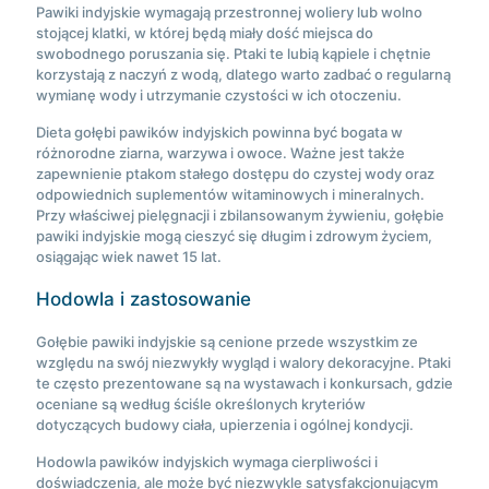
Pawiki indyjskie wymagają przestronnej woliery lub wolno
stojącej klatki, w której będą miały dość miejsca do
swobodnego poruszania się. Ptaki te lubią kąpiele i chętnie
korzystają z naczyń z wodą, dlatego warto zadbać o regularną
wymianę wody i utrzymanie czystości w ich otoczeniu.
Dieta gołębi pawików indyjskich powinna być bogata w
różnorodne ziarna, warzywa i owoce. Ważne jest także
zapewnienie ptakom stałego dostępu do czystej wody oraz
odpowiednich suplementów witaminowych i mineralnych.
Przy właściwej pielęgnacji i zbilansowanym żywieniu, gołębie
pawiki indyjskie mogą cieszyć się długim i zdrowym życiem,
osiągając wiek nawet 15 lat.
Hodowla i zastosowanie
Gołębie pawiki indyjskie są cenione przede wszystkim ze
względu na swój niezwykły wygląd i walory dekoracyjne. Ptaki
te często prezentowane są na wystawach i konkursach, gdzie
oceniane są według ściśle określonych kryteriów
dotyczących budowy ciała, upierzenia i ogólnej kondycji.
Hodowla pawików indyjskich wymaga cierpliwości i
doświadczenia, ale może być niezwykle satysfakcjonującym