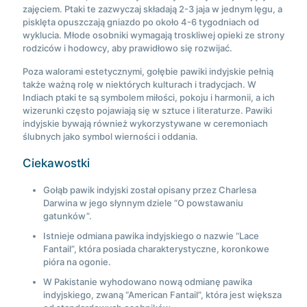
zajęciem. Ptaki te zazwyczaj składają 2-3 jaja w jednym lęgu, a
pisklęta opuszczają gniazdo po około 4-6 tygodniach od
wyklucia. Młode osobniki wymagają troskliwej opieki ze strony
rodziców i hodowcy, aby prawidłowo się rozwijać.
Poza walorami estetycznymi, gołębie pawiki indyjskie pełnią
także ważną rolę w niektórych kulturach i tradycjach. W
Indiach ptaki te są symbolem miłości, pokoju i harmonii, a ich
wizerunki często pojawiają się w sztuce i literaturze. Pawiki
indyjskie bywają również wykorzystywane w ceremoniach
ślubnych jako symbol wierności i oddania.
Ciekawostki
Gołąb pawik indyjski został opisany przez Charlesa
Darwina w jego słynnym dziele “O powstawaniu
gatunków”.
Istnieje odmiana pawika indyjskiego o nazwie “Lace
Fantail”, która posiada charakterystyczne, koronkowe
pióra na ogonie.
W Pakistanie wyhodowano nową odmianę pawika
indyjskiego, zwaną “American Fantail”, która jest większa