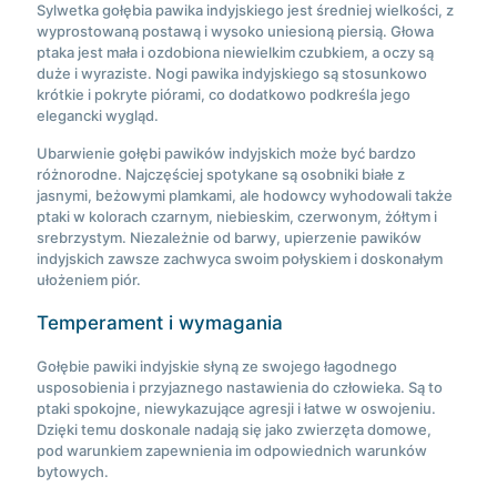
Sylwetka gołębia pawika indyjskiego jest średniej wielkości, z
wyprostowaną postawą i wysoko uniesioną piersią. Głowa
ptaka jest mała i ozdobiona niewielkim czubkiem, a oczy są
duże i wyraziste. Nogi pawika indyjskiego są stosunkowo
krótkie i pokryte piórami, co dodatkowo podkreśla jego
elegancki wygląd.
Ubarwienie gołębi pawików indyjskich może być bardzo
różnorodne. Najczęściej spotykane są osobniki białe z
jasnymi, beżowymi plamkami, ale hodowcy wyhodowali także
ptaki w kolorach czarnym, niebieskim, czerwonym, żółtym i
srebrzystym. Niezależnie od barwy, upierzenie pawików
indyjskich zawsze zachwyca swoim połyskiem i doskonałym
ułożeniem piór.
Temperament i wymagania
Gołębie pawiki indyjskie słyną ze swojego łagodnego
usposobienia i przyjaznego nastawienia do człowieka. Są to
ptaki spokojne, niewykazujące agresji i łatwe w oswojeniu.
Dzięki temu doskonale nadają się jako zwierzęta domowe,
pod warunkiem zapewnienia im odpowiednich warunków
bytowych.