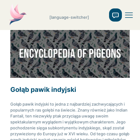
[language-switcher]
Gołąb pawik indyjski
Gołąb pawik indyjski to jedna z najbardziej zachwycających i
popularnych ras gołębi na świecie. Znany również jako Indian
Fantail, ten niezwykły ptak przyciąga uwagę swoim
spektakularnym wyglądem i wyjątkowym charakterem. Jego
pochodzenie sięga subkontynentu indyjskiego, skąd został
przywieziony do Europy już w XVI wieku. Od tego czasu gołąb
pawik indyjski zyskał uznanie wśród hodowców i miłośników