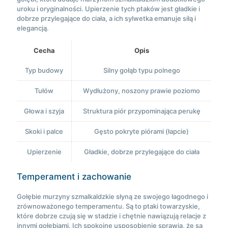
uroku i oryginalności. Upierzenie tych ptaków jest gładkie i
dobrze przylegające do ciała, a ich sylwetka emanuje siłą i
elegancją.
Cecha
Opis
Typ budowy
Silny gołąb typu polnego
Tułów
Wydłużony, noszony prawie poziomo
Głowa i szyja
Struktura piór przypominająca perukę
Skoki i palce
Gęsto pokryte piórami (łapcie)
Upierzenie
Gładkie, dobrze przylegające do ciała
Temperament i zachowanie
Gołębie murzyny szmalkaldzkie słyną ze swojego łagodnego i
zrównoważonego temperamentu. Są to ptaki towarzyskie,
które dobrze czują się w stadzie i chętnie nawiązują relacje z
innymi gołębiami. Ich spokojne usposobienie sprawia, że są