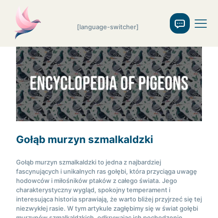
[language-switcher]
Gołąb murzyn szmalkaldzki
Gołąb murzyn szmalkaldzki to jedna z najbardziej
fascynujących i unikalnych ras gołębi, która przyciąga uwagę
hodowców i miłośników ptaków z całego świata. Jego
charakterystyczny wygląd, spokojny temperament i
interesująca historia sprawiają, że warto bliżej przyjrzeć się tej
niezwykłej rasie. W tym artykule zagłębimy się w świat gołębi
murzynów szmalkaldzkich, odkrywając ich pochodzenie,