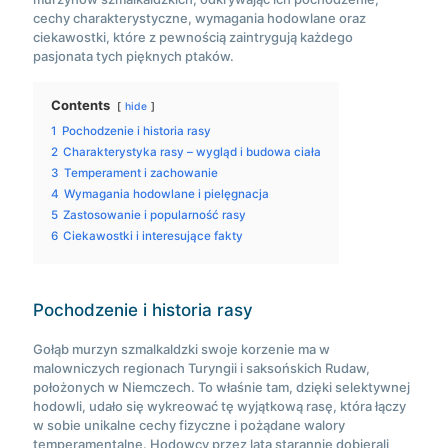
cechy charakterystyczne, wymagania hodowlane oraz
ciekawostki, które z pewnością zaintrygują każdego
pasjonata tych pięknych ptaków.
Contents
hide
1
Pochodzenie i historia rasy
2
Charakterystyka rasy – wygląd i budowa ciała
3
Temperament i zachowanie
4
Wymagania hodowlane i pielęgnacja
5
Zastosowanie i popularność rasy
6
Ciekawostki i interesujące fakty
Pochodzenie i historia rasy
Gołąb murzyn szmalkaldzki swoje korzenie ma w
malowniczych regionach Turyngii i saksońskich Rudaw,
położonych w Niemczech. To właśnie tam, dzięki selektywnej
hodowli, udało się wykreować tę wyjątkową rasę, która łączy
w sobie unikalne cechy fizyczne i pożądane walory
temperamentalne. Hodowcy przez lata starannie dobierali