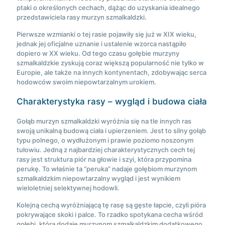
ptaki o określonych cechach, dążąc do uzyskania idealnego
przedstawiciela rasy murzyn szmalkaldzki.
Pierwsze wzmianki o tej rasie pojawiły się już w XIX wieku,
jednak jej oficjalne uznanie i ustalenie wzorca nastąpiło
dopiero w XX wieku. Od tego czasu gołębie murzyny
szmalkaldzkie zyskują coraz większą popularność nie tylko w
Europie, ale także na innych kontynentach, zdobywając serca
hodowców swoim niepowtarzalnym urokiem.
Charakterystyka rasy – wygląd i budowa ciała
Gołąb murzyn szmalkaldzki wyróżnia się na tle innych ras
swoją unikalną budową ciała i upierzeniem. Jest to silny gołąb
typu polnego, o wydłużonym i prawie poziomo noszonym
tułowiu. Jedną z najbardziej charakterystycznych cech tej
rasy jest struktura piór na głowie i szyi, która przypomina
perukę. To właśnie ta “peruka” nadaje gołębiom murzynom
szmalkaldzkim niepowtarzalny wygląd i jest wynikiem
wieloletniej selektywnej hodowli.
Kolejną cechą wyróżniającą tę rasę są gęste łapcie, czyli pióra
pokrywające skoki i palce. To rzadko spotykana cecha wśród
gołębi, która dodaje murzynom szmalkaldzkim dodatkowego