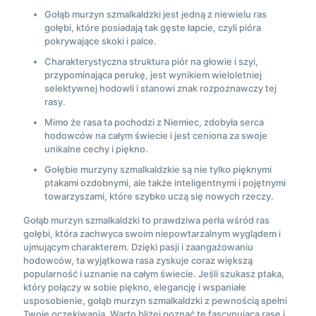
Gołąb murzyn szmalkaldzki jest jedną z niewielu ras
gołębi, które posiadają tak gęste łapcie, czyli pióra
pokrywające skoki i palce.
Charakterystyczna struktura piór na głowie i szyi,
przypominająca perukę, jest wynikiem wieloletniej
selektywnej hodowli i stanowi znak rozpoznawczy tej
rasy.
Mimo że rasa ta pochodzi z Niemiec, zdobyła serca
hodowców na całym świecie i jest ceniona za swoje
unikalne cechy i piękno.
Gołębie murzyny szmalkaldzkie są nie tylko pięknymi
ptakami ozdobnymi, ale także inteligentnymi i pojętnymi
towarzyszami, które szybko uczą się nowych rzeczy.
Gołąb murzyn szmalkaldzki to prawdziwa perła wśród ras
gołębi, która zachwyca swoim niepowtarzalnym wyglądem i
ujmującym charakterem. Dzięki pasji i zaangażowaniu
hodowców, ta wyjątkowa rasa zyskuje coraz większą
popularność i uznanie na całym świecie. Jeśli szukasz ptaka,
który połączy w sobie piękno, elegancję i wspaniałe
usposobienie, gołąb murzyn szmalkaldzki z pewnością spełni
Twoje oczekiwania. Warto bliżej poznać tę fascynującą rasę i