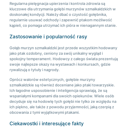
Regularna pielęgnacja upierzenia i kontrola zdrowia są
kluczowe dla utrzymania gołębi murzynów szmalkaldzkich w
doskonałej kondycji. Należy dbać o czystość gołębnika,
regularnie usuwać odchody i zapewnić ptakom możliwość
kąpieli, co pomaga utrzymać ich pióra w nienagannym stanie.
Zastosowanie i popularność rasy
Gołąb murzyn szmalkaldzki jest przede wszystkim hodowany
jako ptak ozdobny, ceniony za swój unikalny wygląd i
spokojny temperament. Hodowcy z całego świata prezentują
swoje najlepsze okazy na wystawach i konkursach, gdzie
rywalizują o tytuły i nagrody.
Oprócz walorów estetycznych, gołębie murzyny
szmalkaldzkie są również doceniane jako ptaki towarzyskie.
Ich łagodne usposobienie i inteligencja sprawiają, że są
wspaniałymi kompanami dla swoich opiekunów. Wiele osób
decyduje się na hodowlę tych gołębi nie tylko ze względu na
ich piękno, ale także z powodu przyjemności, jaką czerpią z
obcowania z tymi wyjątkowymi ptakami.
Ciekawostki i interesujące fakty