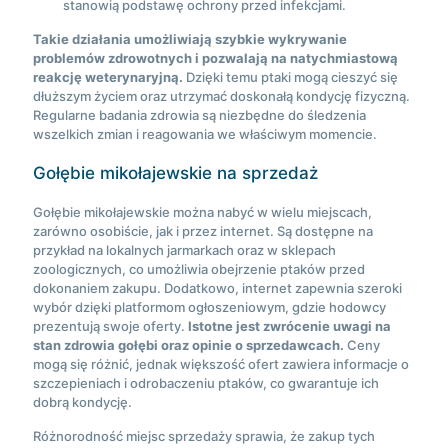
stanowią podstawę ochrony przed infekcjami.
Takie działania umożliwiają szybkie wykrywanie
problemów zdrowotnych i pozwalają na natychmiastową
reakcję weterynaryjną.
Dzięki temu ptaki mogą cieszyć się
dłuższym życiem oraz utrzymać doskonałą kondycję fizyczną.
Regularne badania zdrowia są niezbędne do śledzenia
wszelkich zmian i reagowania we właściwym momencie.
Gołębie mikołajewskie na sprzedaż
Gołębie mikołajewskie można nabyć w wielu miejscach,
zarówno osobiście, jak i przez internet. Są dostępne na
przykład na lokalnych jarmarkach oraz w sklepach
zoologicznych, co umożliwia obejrzenie ptaków przed
dokonaniem zakupu. Dodatkowo, internet zapewnia szeroki
wybór dzięki platformom ogłoszeniowym, gdzie hodowcy
prezentują swoje oferty.
Istotne jest zwrócenie uwagi na
stan zdrowia gołębi oraz opinie o sprzedawcach.
Ceny
mogą się różnić, jednak większość ofert zawiera informacje o
szczepieniach i odrobaczeniu ptaków, co gwarantuje ich
dobrą kondycję.
Różnorodność miejsc sprzedaży sprawia, że zakup tych