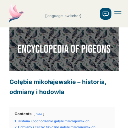
[language-switcher]
Gołębie mikołajewskie – historia,
odmiany i hodowla
Contents
hide
1
Historia i pochodzenie gołębi mikołajewskich
2
Odmiany i cechy fizyczne gołębi mikołajewskich