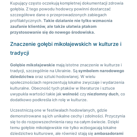
Kupujący często oczekują kompletnej dokumentacji zdrowia
gołębia. Z tego powodu hodowcy powinni dostarczać
szczegółowe dane o przeprowadzonych zabiegach
profilaktycznych.
Takie działanie nie tylko wzmacnia
zaufanie klientów, ale także ułatwia ptakom
przystosowanie się do nowego środowiska.
Znaczenie gołębi mikołajewskich w kulturze i
tradycji
Gołębie mikołajewskie
mają istotne znaczenie w kulturze i
tradycji, szczególnie na Ukrainie. Są
symbolem narodowego
dziedzictwa
oraz sztuki hodowlanej. W wielu
społecznościach reprezentują lokalne zwyczaje i wydarzenia
kulturalne. Obecność tych ptaków w literaturze i sztuce
uwypukla wartości takie jak
wolność
czy
niezłomny duch
, co
dodatkowo podkreśla ich rolę w kulturze.
Uczestniczą one w festiwalach hodowlanych, gdzie
demonstrowane są ich unikalne cechy i zdolności. Przyczynia
się to do rozpowszechnienia rasy na całym świecie. Dzięki
temu gołębie mikołajewskie nie tylko wzbogacają lokalne
dziedzictwo kulturowe, ale również stają się
ambasadorami