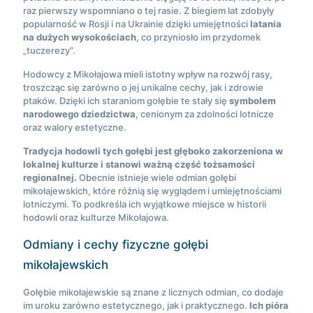
raz pierwszy wspomniano o tej rasie. Z biegiem lat zdobyły
popularność w Rosji i na Ukrainie dzięki umiejętności
latania
na dużych wysokościach
, co przyniosło im przydomek
„tuczerezy”.
Hodowcy z Mikołajowa mieli istotny wpływ na rozwój rasy,
troszcząc się zarówno o jej unikalne cechy, jak i zdrowie
ptaków. Dzięki ich staraniom gołębie te stały się
symbolem
narodowego dziedzictwa
, cenionym za zdolności lotnicze
oraz walory estetyczne.
Tradycja hodowli tych gołębi jest głęboko zakorzeniona w
lokalnej kulturze i stanowi ważną część tożsamości
regionalnej.
Obecnie istnieje wiele odmian gołębi
mikołajewskich, które różnią się wyglądem i umiejętnościami
lotniczymi. To podkreśla ich wyjątkowe miejsce w historii
hodowli oraz kulturze Mikołajowa.
Odmiany i cechy fizyczne gołębi
mikołajewskich
Gołębie mikołajewskie są znane z licznych odmian, co dodaje
im uroku zarówno estetycznego, jak i praktycznego.
Ich pióra