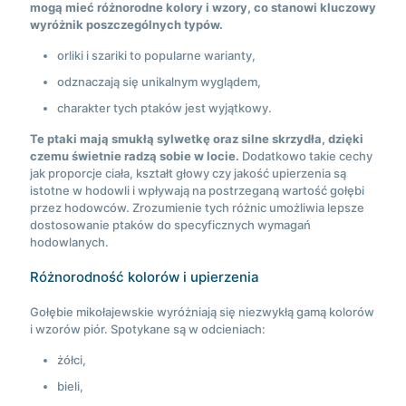
mogą mieć różnorodne kolory i wzory, co stanowi kluczowy
wyróżnik poszczególnych typów.
orliki i szariki to popularne warianty,
odznaczają się unikalnym wyglądem,
charakter tych ptaków jest wyjątkowy.
Te ptaki mają smukłą sylwetkę oraz silne skrzydła, dzięki
czemu świetnie radzą sobie w locie.
Dodatkowo takie cechy
jak proporcje ciała, kształt głowy czy jakość upierzenia są
istotne w hodowli i wpływają na postrzeganą wartość gołębi
przez hodowców. Zrozumienie tych różnic umożliwia lepsze
dostosowanie ptaków do specyficznych wymagań
hodowlanych.
Różnorodność kolorów i upierzenia
Gołębie mikołajewskie wyróżniają się niezwykłą gamą kolorów
i wzorów piór. Spotykane są w odcieniach:
żółci,
bieli,