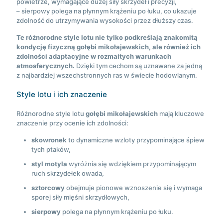
powietrze, wymagające dużej siły skrzydeł i precyzji,
– sierpowy polega na płynnym krążeniu po łuku, co ukazuje
zdolność do utrzymywania wysokości przez dłuższy czas.
Te różnorodne style lotu nie tylko podkreślają znakomitą
kondycję fizyczną gołębi mikołajewskich, ale również ich
zdolności adaptacyjne w rozmaitych warunkach
atmosferycznych.
Dzięki tym cechom są uznawane za jedną
z najbardziej wszechstronnych ras w świecie hodowlanym.
Style lotu i ich znaczenie
Różnorodne style lotu
gołębi mikołajewskich
mają kluczowe
znaczenie przy ocenie ich zdolności:
skowronek
to dynamiczne wzloty przypominające śpiew
tych ptaków,
styl motyla
wyróżnia się wdziękiem przypominającym
ruch skrzydełek owada,
sztorcowy
obejmuje pionowe wznoszenie się i wymaga
sporej siły mięśni skrzydłowych,
sierpowy
polega na płynnym krążeniu po łuku.