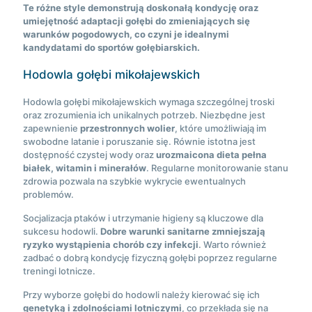
Te różne style demonstrują doskonałą kondycję oraz
umiejętność adaptacji gołębi do zmieniających się
warunków pogodowych, co czyni je idealnymi
kandydatami do sportów gołębiarskich.
Hodowla gołębi mikołajewskich
Hodowla gołębi mikołajewskich wymaga szczególnej troski
oraz zrozumienia ich unikalnych potrzeb. Niezbędne jest
zapewnienie
przestronnych wolier
, które umożliwiają im
swobodne latanie i poruszanie się. Równie istotna jest
dostępność czystej wody oraz
urozmaicona dieta pełna
białek, witamin i minerałów
. Regularne monitorowanie stanu
zdrowia pozwala na szybkie wykrycie ewentualnych
problemów.
Socjalizacja ptaków i utrzymanie higieny są kluczowe dla
sukcesu hodowli.
Dobre warunki sanitarne zmniejszają
ryzyko wystąpienia chorób czy infekcji
. Warto również
zadbać o dobrą kondycję fizyczną gołębi poprzez regularne
treningi lotnicze.
Przy wyborze gołębi do hodowli należy kierować się ich
genetyką i zdolnościami lotniczymi
, co przekłada się na