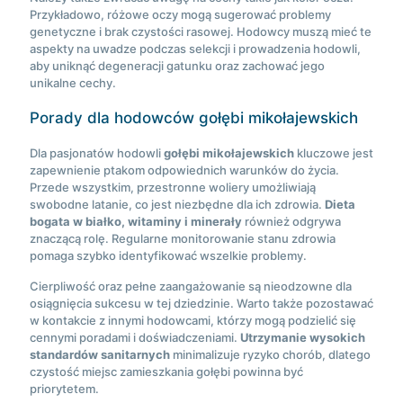
Przykładowo, różowe oczy mogą sugerować problemy
genetyczne i brak czystości rasowej. Hodowcy muszą mieć te
aspekty na uwadze podczas selekcji i prowadzenia hodowli,
aby uniknąć degeneracji gatunku oraz zachować jego
unikalne cechy.
Porady dla hodowców gołębi mikołajewskich
Dla pasjonatów hodowli
gołębi mikołajewskich
kluczowe jest
zapewnienie ptakom odpowiednich warunków do życia.
Przede wszystkim, przestronne woliery umożliwiają
swobodne latanie, co jest niezbędne dla ich zdrowia.
Dieta
bogata w białko, witaminy i minerały
również odgrywa
znaczącą rolę. Regularne monitorowanie stanu zdrowia
pomaga szybko identyfikować wszelkie problemy.
Cierpliwość oraz pełne zaangażowanie są nieodzowne dla
osiągnięcia sukcesu w tej dziedzinie. Warto także pozostawać
w kontakcie z innymi hodowcami, którzy mogą podzielić się
cennymi poradami i doświadczeniami.
Utrzymanie wysokich
standardów sanitarnych
minimalizuje ryzyko chorób, dlatego
czystość miejsc zamieszkania gołębi powinna być
priorytetem.