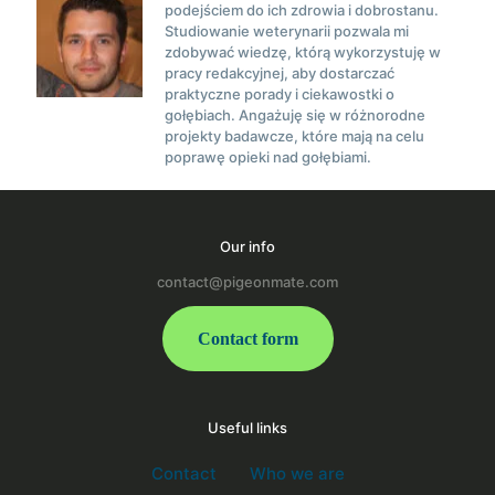
podejściem do ich zdrowia i dobrostanu.
Studiowanie weterynarii pozwala mi
zdobywać wiedzę, którą wykorzystuję w
pracy redakcyjnej, aby dostarczać
praktyczne porady i ciekawostki o
gołębiach. Angażuję się w różnorodne
projekty badawcze, które mają na celu
poprawę opieki nad gołębiami.
Our info
contact@pigeonmate.com
Contact form
Useful links
Contact
Who we are