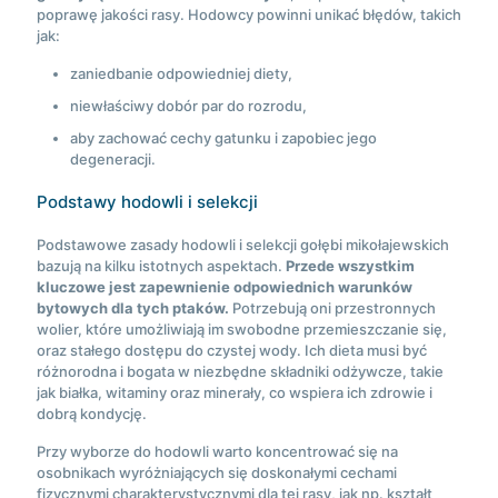
poprawę jakości rasy. Hodowcy powinni unikać błędów, takich
jak:
zaniedbanie odpowiedniej diety,
niewłaściwy dobór par do rozrodu,
aby zachować cechy gatunku i zapobiec jego
degeneracji.
Podstawy hodowli i selekcji
Podstawowe zasady hodowli i selekcji gołębi mikołajewskich
bazują na kilku istotnych aspektach.
Przede wszystkim
kluczowe jest zapewnienie odpowiednich warunków
bytowych dla tych ptaków.
Potrzebują oni przestronnych
wolier, które umożliwiają im swobodne przemieszczanie się,
oraz stałego dostępu do czystej wody. Ich dieta musi być
różnorodna i bogata w niezbędne składniki odżywcze, takie
jak białka, witaminy oraz minerały, co wspiera ich zdrowie i
dobrą kondycję.
Przy wyborze do hodowli warto koncentrować się na
osobnikach wyróżniających się doskonałymi cechami
fizycznymi charakterystycznymi dla tej rasy, jak np. kształt