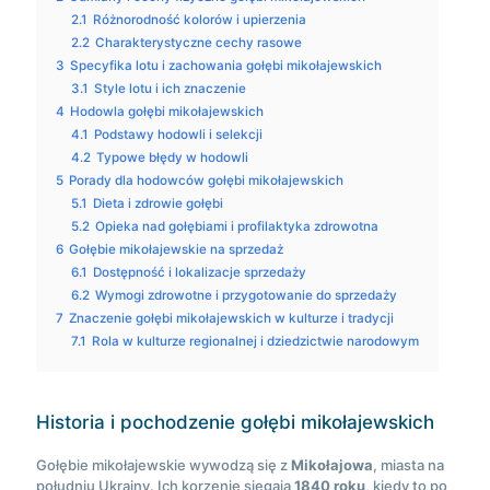
2.1
Różnorodność kolorów i upierzenia
2.2
Charakterystyczne cechy rasowe
3
Specyfika lotu i zachowania gołębi mikołajewskich
3.1
Style lotu i ich znaczenie
4
Hodowla gołębi mikołajewskich
4.1
Podstawy hodowli i selekcji
4.2
Typowe błędy w hodowli
5
Porady dla hodowców gołębi mikołajewskich
5.1
Dieta i zdrowie gołębi
5.2
Opieka nad gołębiami i profilaktyka zdrowotna
6
Gołębie mikołajewskie na sprzedaż
6.1
Dostępność i lokalizacje sprzedaży
6.2
Wymogi zdrowotne i przygotowanie do sprzedaży
7
Znaczenie gołębi mikołajewskich w kulturze i tradycji
7.1
Rola w kulturze regionalnej i dziedzictwie narodowym
Historia i pochodzenie gołębi mikołajewskich
Gołębie mikołajewskie wywodzą się z
Mikołajowa
, miasta na
południu Ukrainy. Ich korzenie sięgają
1840 roku
, kiedy to po