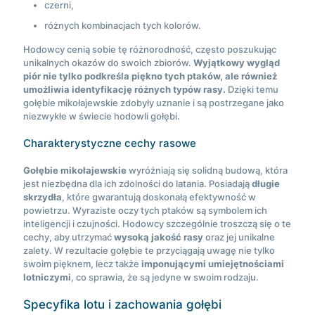
czerni,
różnych kombinacjach tych kolorów.
Hodowcy cenią sobie tę różnorodność, często poszukując
unikalnych okazów do swoich zbiorów.
Wyjątkowy wygląd
piór nie tylko podkreśla piękno tych ptaków, ale również
umożliwia identyfikację różnych typów rasy.
Dzięki temu
gołębie mikołajewskie zdobyły uznanie i są postrzegane jako
niezwykłe w świecie hodowli gołębi.
Charakterystyczne cechy rasowe
Gołębie mikołajewskie
wyróżniają się solidną budową, która
jest niezbędna dla ich zdolności do latania. Posiadają
długie
skrzydła
, które gwarantują doskonałą efektywność w
powietrzu. Wyraziste oczy tych ptaków są symbolem ich
inteligencji i czujności. Hodowcy szczególnie troszczą się o te
cechy, aby utrzymać
wysoką jakość rasy
oraz jej unikalne
zalety. W rezultacie gołębie te przyciągają uwagę nie tylko
swoim pięknem, lecz także
imponującymi umiejętnościami
lotniczymi
, co sprawia, że są jedyne w swoim rodzaju.
Specyfika lotu i zachowania gołębi