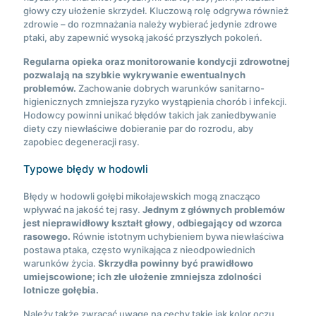
głowy czy ułożenie skrzydeł. Kluczową rolę odgrywa również
zdrowie – do rozmnażania należy wybierać jedynie zdrowe
ptaki, aby zapewnić wysoką jakość przyszłych pokoleń.
Regularna opieka oraz monitorowanie kondycji zdrowotnej
pozwalają na szybkie wykrywanie ewentualnych
problemów.
Zachowanie dobrych warunków sanitarno-
higienicznych zmniejsza ryzyko wystąpienia chorób i infekcji.
Hodowcy powinni unikać błędów takich jak zaniedbywanie
diety czy niewłaściwe dobieranie par do rozrodu, aby
zapobiec degeneracji rasy.
Typowe błędy w hodowli
Błędy w hodowli gołębi mikołajewskich mogą znacząco
wpływać na jakość tej rasy.
Jednym z głównych problemów
jest nieprawidłowy kształt głowy, odbiegający od wzorca
rasowego.
Równie istotnym uchybieniem bywa niewłaściwa
postawa ptaka, często wynikająca z nieodpowiednich
warunków życia.
Skrzydła powinny być prawidłowo
umiejscowione; ich złe ułożenie zmniejsza zdolności
lotnicze gołębia.
Należy także zwracać uwagę na cechy takie jak kolor oczu.